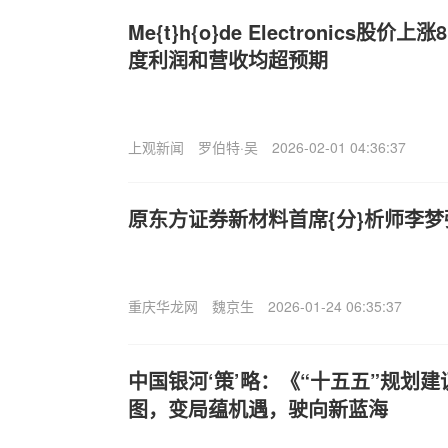
Me{t}h{o}de Electronics股
度利润和营收均超预期
上观新闻
罗伯特·吴
2026-02-01 04:36:37
原东方证券新材料首席{分}析师李
重庆华龙网
魏京生
2026-01-24 06:35:37
中国银河‘策’略：《“十五五”规划
图，变局蕴机遇，驶向新蓝海