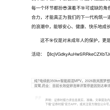
每一个环节都扮😎演着不🎯可或缺的
合力，才能真正为我们的下一代构筑一
的浪潮中，能够安心、健康、快乐地成
这不🎯仅是对未成年人的保护，更
活动：【
8cjVGdkyAuHwSRRkeCZXbTJ
纯?电续航350km智能超混MPV，2026款岚图梦想
双鹭,药业：目前长效促卵泡审评暂停是因到达审
声明：证券时报力求信息真实、准确，文章提及内
下载“证券时报”官方APP，或关注官方微信公众